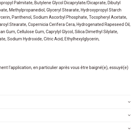
propyl Palmitate, Butylene Glycol Dicaprylate/Dicaprate, Dibutyl
te, Methylpropanediol, Glyceryl Stearate, Hydroxypropyl Starch
ycerin, Panthenol, Sodium Ascorbyl Phosphate, Tocopheryl Acetate,
earoyl Stearate, Copernicia Cerifera Cera, Hydrogenated Rapeseed Oil,
 Gum, Cellulose Gum, Caprylyl Glycol, Silica Dimethyl Silylate,
e, Sodium Hydroxide, Citric Acid, Ethylhexylglycerin,
t l'application, en particulier après vous être baigné(e), essuyé(e)