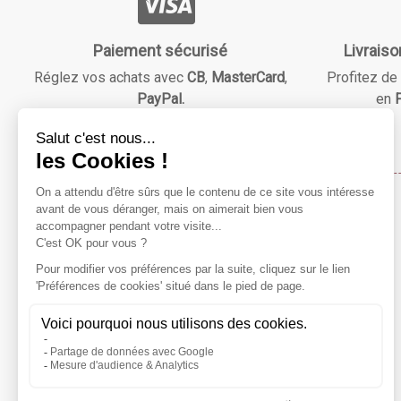
Paiement sécurisé
Livraiso
Réglez vos achats avec
CB
,
MasterCard
,
Profitez de 
PayPal.
en
F
Maison & Beauté
Notre mission ?
Répondre à vos besoins essentiels tout en vous faisant
économiser grâce à des réductions avantageuses !
Préparez-vous à explorer notre catalogue varié, à dénicher
vos produits préférés, et à vivre une expérience de
shopping en ligne aussi pratique qu'économique.