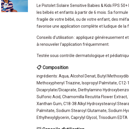
Le Pistolet Solaire Sensitive Babies & Kids FPS 5
les bébés et enfants à partir de 6 mois. Sa formul
fragile de votre bébé, ou de votre enfant, des méfait
favorise une application complète et ludique de la f
Conseils d'utilisation : appliquez généreusement et
à renouveler l'application fréquemment.
Testée sous contrôle dermatologique et pédiatriqu
📋 Composition
ingrédients: Aqua, Alcohol Denat, Butyl Methoxydi
Methoxyphenyl Triazine, Isopropyl Palmitate, C12-1
Dicaprylate/Dicaprate, Diethylamino Hydroxybenzoy
Sulfonic Acid, Chamomilla Recutita Flower Extract, 
Xanthan Gum, C18-38 Alkyl Hydroxystearoyl Stearat
Palmitate, Sodium Stearoyl Glutamate, Sodium Hyd
Ethylhexylglycerin, Caprylyl Glycol, Trisodium EDTA