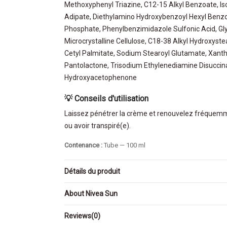
Methoxyphenyl Triazine, C12-15 Alkyl Benzoate, Iso
Adipate, Diethylamino Hydroxybenzoyl Hexyl Benzoa
Phosphate, Phenylbenzimidazole Sulfonic Acid, Gl
Microcrystalline Cellulose, C18-38 Alkyl Hydroxyst
Cetyl Palmitate, Sodium Stearoyl Glutamate, Xanthan
Pantolactone, Trisodium Ethylenediamine Disuccinat
Hydroxyacetophenone
💡 Conseils d'utilisation
Laissez pénétrer la crème et renouvelez fréquemmen
ou avoir transpiré(e).
Contenance :
Tube — 100 ml
Détails du produit
About Nivea Sun
Reviews
(0)