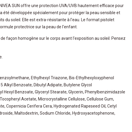
0+ NIVEA SUN offre une protection UVA/UVB hautement efficace pour
e a été développée spécialement pour protéger la peau sensible et
s du soleil. Elle est extra-résistante à l'eau. Le format pistolet
ormule protectrice sur la peau de l'enfant.
 de façon homogène sur le corps avant l'exposition au soleil. Pensez
e.
benzoylmethane, Ethylhexyl Triazone, Bis-Ethylhexyloxyphenol
5 Alkyl Benzoate, Dibutyl Adipate, Butylene Glycol
l Hexyl Benzoate, Glyceryl Stearate, Glycerin, Phenylbenzimidazole
Tocopheryl Acetate, Microcrystalline Cellulose, Cellulose Gum,
e, Copernicia Cerifera Cera, Hydrogenated Rapeseed Oil, Cetyl
roxide, Maltodextrin, Sodium Chloride, Hydroxyacetophenone,