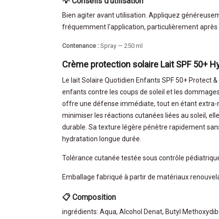
💡 Conseils d'utilisation
Bien agiter avant utilisation. Appliquez généreuse
fréquemment l'application, particulièrement après a
Contenance :
Spray — 250 ml
Crème protection solaire Lait SPF 50+ 
Le lait Solaire Quotidien Enfants SPF 50+ Protect 
enfants contre les coups de soleil et les dommage
offre une défense immédiate, tout en étant extra-r
minimiser les réactions cutanées liées au soleil, e
durable. Sa texture légère pénètre rapidement sans 
hydratation longue durée.
Tolérance cutanée testée sous contrôle pédiatriqu
Emballage fabriqué à partir de matériaux renouvel
📋 Composition
ingrédients: Aqua, Alcohol Denat, Butyl Methoxydi