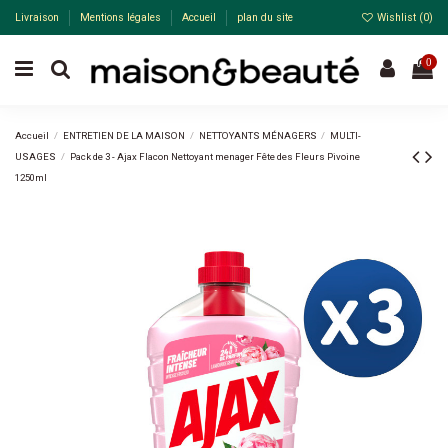
Livraison
Mentions légales
Accueil
plan du site
Wishlist (
0
)
0
Accueil
ENTRETIEN DE LA MAISON
NETTOYANTS MÉNAGERS
MULTI-
USAGES
Pack de 3 - Ajax Flacon Nettoyant menager Fête des Fleurs Pivoine
1250ml
Pack