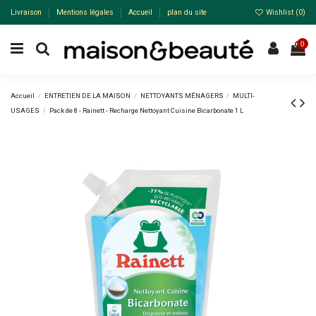
Livraison
Mentions légales
Accueil
plan du site
Wishlist (
0
)
0
Accueil
ENTRETIEN DE LA MAISON
NETTOYANTS MÉNAGERS
MULTI-
USAGES
Pack de 8 - Rainett - Recharge Nettoyant Cuisine Bicarbonate 1 L
Pack