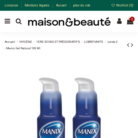
Livraison
Mentions légales
Accueil
plan du site
Wishlist (
0
)
0
Accueil
HYGIÈNE
1ERS SOINS ET PRÉSERVATIFS
LUBRIFIANTS
Lot de 2
- Manix Gel Natural 100 Ml
-15%
Pack