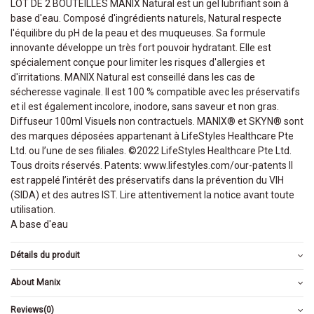
LOT DE 2 BOUTEILLES MANIX Natural est un gel lubrifiant soin à
base d'eau. Composé d'ingrédients naturels, Natural respecte
l'équilibre du pH de la peau et des muqueuses. Sa formule
innovante développe un très fort pouvoir hydratant. Elle est
spécialement conçue pour limiter les risques d'allergies et
d'irritations. MANIX Natural est conseillé dans les cas de
sécheresse vaginale. Il est 100 % compatible avec les préservatifs
et il est également incolore, inodore, sans saveur et non gras.
Diffuseur 100ml Visuels non contractuels. MANIX® et SKYN® sont
des marques déposées appartenant à LifeStyles Healthcare Pte
Ltd. ou l’une de ses filiales. ©2022 LifeStyles Healthcare Pte Ltd.
Tous droits réservés. Patents: www.lifestyles.com/our-patents Il
est rappelé l’intérêt des préservatifs dans la prévention du VIH
(SIDA) et des autres IST. Lire attentivement la notice avant toute
utilisation.
A base d'eau
Détails du produit
About Manix
Reviews
(0)