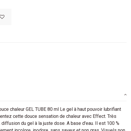
 chaleur GEL TUBE 80 ml Le gel à haut pouvoir lubrifiant
sentez cette douce sensation de chaleur avec Effect. Très
diffusion du gel à la juste dose. A base d'eau. Il est 100 %
lement incolore, inodore, sans saveur et non gras. Visuels non