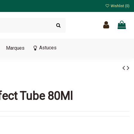
Wishlist (
0
)
Astuces
Marques
ffect Tube 80Ml