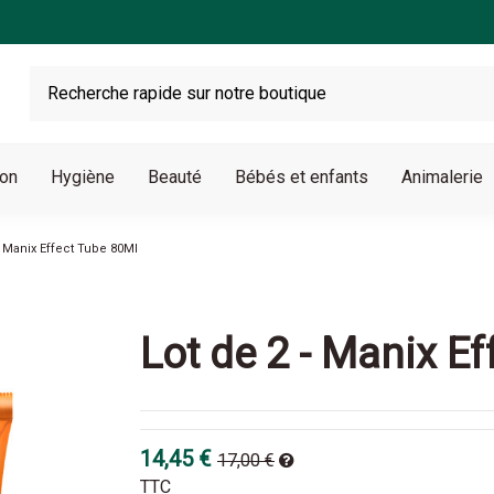
son
Hygiène
Beauté
Bébés et enfants
Animalerie
- Manix Effect Tube 80Ml
Lot de 2 - Manix E
14,45 €
17,00 €
TTC