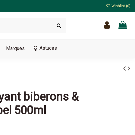
Wishlist (
0
)
Astuces
Marques
yant biberons &
bel 500ml