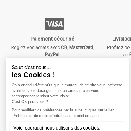
Paiement sécurisé
Livraiso
Réglez vos achats avec
CB
,
MasterCard
,
Profitez de 
PayPal.
en
F
Maison & Beauté
Notre mission ?
Répondre à vos besoins essentiels tout en vous faisant
économiser grâce à des réductions avantageuses !
Préparez-vous à explorer notre catalogue varié, à dénicher