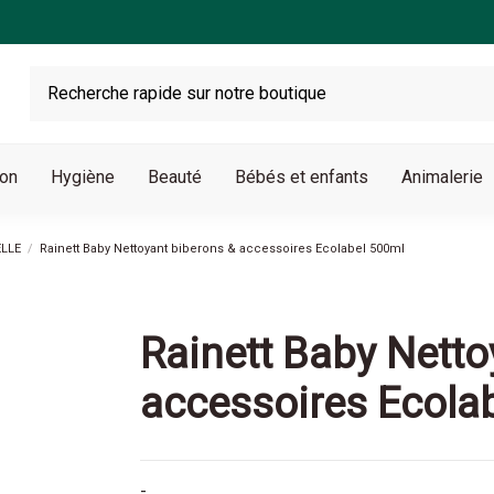
son
Hygiène
Beauté
Bébés et enfants
Animalerie
ELLE
Rainett Baby Nettoyant biberons & accessoires Ecolabel 500ml
Rainett Baby Netto
accessoires Ecola
-