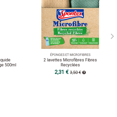
ÉPONGES ET MICROFIBRES
iquide
2 lavettes Microfibres Fibres
nge 500ml
Recyclées
2,31 €
3,50 €