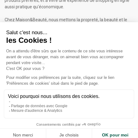
produits préférés, et à vivre une expérience de shopping en ligne
aussi pratique qu'économique.
Chez Maison&Beauté, nous mettons la propreté, la beauté et le
bien-être à portée de clic !
Maison & Beauté : Informations
À propos de nous
Mentions légales
Conditions générales de vente (CGV)
Plan du site
Contactez-nous
Cliquez-ici pour modifier vos préférences en matière de cookies
Inscrivez-vous à notre Newsletter
ET RECEVEZ UN BON DE 5€*
iqitcookielaw - module, put here your own cookie law text
Accept
Valable sur votre 1ère commande dès 50€ d'achat.