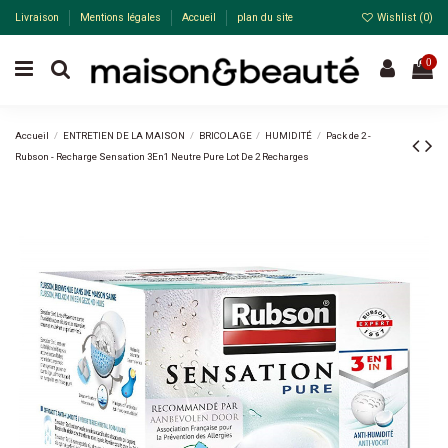
Livraison
Mentions légales
Accueil
plan du site
Wishlist (
0
)
0
Accueil
ENTRETIEN DE LA MAISON
BRICOLAGE
HUMIDITÉ
Pack de 2 -
Rubson - Recharge Sensation 3En1 Neutre Pure Lot De 2 Recharges
Pack