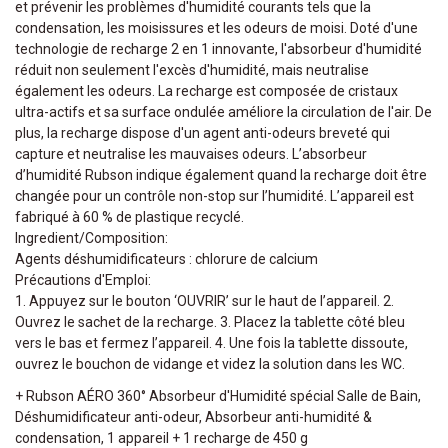
et prévenir les problèmes d'humidité courants tels que la
condensation, les moisissures et les odeurs de moisi. Doté d'une
technologie de recharge 2 en 1 innovante, l'absorbeur d'humidité
réduit non seulement l'excès d'humidité, mais neutralise
également les odeurs. La recharge est composée de cristaux
ultra-actifs et sa surface ondulée améliore la circulation de l'air. De
plus, la recharge dispose d'un agent anti-odeurs breveté qui
capture et neutralise les mauvaises odeurs. L’absorbeur
d’humidité Rubson indique également quand la recharge doit être
changée pour un contrôle non-stop sur l’humidité. L’appareil est
fabriqué à 60 % de plastique recyclé.
Ingredient/Composition:
Agents déshumidificateurs : chlorure de calcium
Précautions d'Emploi:
1. Appuyez sur le bouton ‘OUVRIR’ sur le haut de l’appareil. 2.
Ouvrez le sachet de la recharge. 3. Placez la tablette côté bleu
vers le bas et fermez l’appareil. 4. Une fois la tablette dissoute,
ouvrez le bouchon de vidange et videz la solution dans les WC.
+ Rubson AÉRO 360° Absorbeur d'Humidité spécial Salle de Bain,
Déshumidificateur anti-odeur, Absorbeur anti-humidité &
condensation, 1 appareil + 1 recharge de 450 g