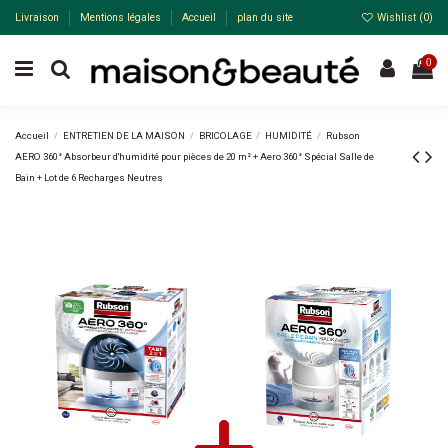
Livraison
Mentions légales
Accueil
plan du site
Wishlist (
0
)
0
Accueil
ENTRETIEN DE LA MAISON
BRICOLAGE
HUMIDITÉ
Rubson
AERO 360° Absorbeur d'humidité pour pièces de 20 m² + Aero 360° Spécial Salle de
Bain + Lot de 6 Recharges Neutres
Pack