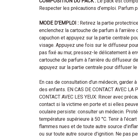
COMPOSITION DU PACK :
Le pack est compos
Respecter les précautions d’emploi. Parfum p
MODE D'EMPLOI :
Retirez la partie protectric
enclenchez la cartouche de parfum à l’arrière 
capuchon et appuyez sur la partie centrale pour
visage. Appuyez une fois sur le diffuseur pour 
pas fixé au mur, pressez-le délicatement à env
cartouche de parfum à l’arrière du diffuseur d
appuyez sur la partie centrale pour diffuser le
En cas de consultation d'un médecin, garder à d
des enfants. EN CAS DE CONTACT AVEC LA PE
CONTACT AVEC LES YEUX: Rincer avec précautio
contact si la victime en porte et si elles peuven
oculaire persiste: consulter un médecin. Prot
température supérieure à 50 °C. Tenir à l’écar
flammes nues et de toute autre source d’infl
ou sur toute autre source d'ignition. Ne pas p