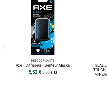
DESODORISANTS
Axe - Diffuseur - Senteur Alaska
GLADE
TOUCH 
5,52 €
6,90 €
MINER