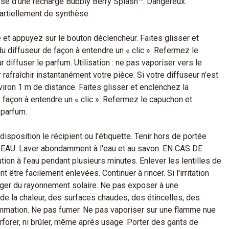
é d'une recharge Bubbly Berry Splash™. Dangereux.
artiellement de synthèse.
e et appuyez sur le bouton déclencheur. Faites glisser et
du diffuseur de façon à entendre un « clic ». Refermez le
 diffuser le parfum. Utilisation : ne pas vaporiser vers le
rafraîchir instantanément votre pièce. Si votre diffuseur n’est
iron 1 m de distance. Faites glisser et enclenchez la
e façon à entendre un « clic ». Refermez le capuchon et
 parfum.
isposition le récipient ou l'étiquette. Tenir hors de portée
AU: Laver abondamment à l'eau et au savon. EN CAS DE
n à l'eau pendant plusieurs minutes. Enlever les lentilles de
t être facilement enlevées. Continuer à rincer. Si l'irritation
éger du rayonnement solaire. Ne pas exposer à une
t de la chaleur, des surfaces chaudes, des étincelles, des
ammation. Ne pas fumer. Ne pas vaporiser sur une flamme nue
erforer, ni brûler, même après usage. Porter des gants de