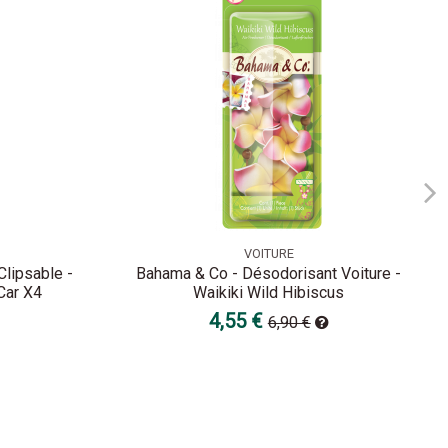
VOITURE
Clipsable -
Bahama & Co - Désodorisant Voiture -
Car X4
Waikiki Wild Hibiscus
4,55 €
6,90 €