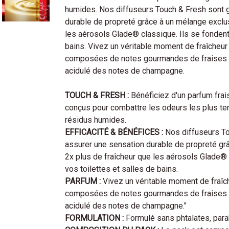
humides. Nos diffuseurs Touch & Fresh sont 
durable de propreté grâce à un mélange exclus
les aérosols Glade® classique. Ils se fondent
bains. Vivez un véritable moment de fraîcheur
composées de notes gourmandes de fraises e
acidulé des notes de champagne.
TOUCH & FRESH :
Bénéficiez d'un parfum frai
conçus pour combattre les odeurs les plus te
résidus humides.
EFFICACITÉ & BÉNÉFICES :
Nos diffuseurs To
assurer une sensation durable de propreté grâ
2x plus de fraîcheur que les aérosols Glade®
vos toilettes et salles de bains.
PARFUM :
Vivez un véritable moment de fraîc
composées de notes gourmandes de fraises e
acidulé des notes de champagne."
FORMULATION :
Formulé sans phtalates, par