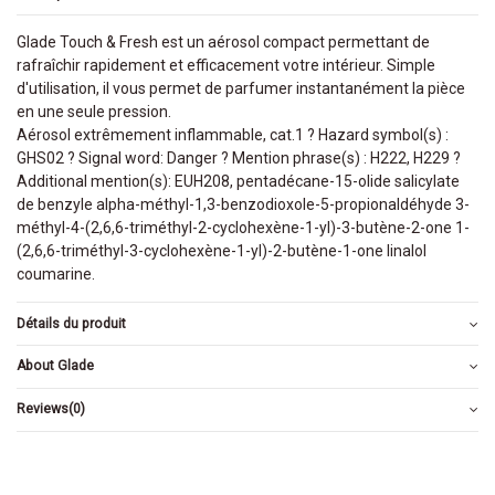
Glade Touch & Fresh est un aérosol compact permettant de
rafraîchir rapidement et efficacement votre intérieur. Simple
d'utilisation, il vous permet de parfumer instantanément la pièce
en une seule pression.
Aérosol extrêmement inflammable, cat.1 ? Hazard symbol(s) :
GHS02 ? Signal word: Danger ? Mention phrase(s) : H222, H229 ?
Additional mention(s): EUH208, pentadécane-15-olide salicylate
de benzyle alpha-méthyl-1,3-benzodioxole-5-propionaldéhyde 3-
méthyl-4-(2,6,6-triméthyl-2-cyclohexène-1-yl)-3-butène-2-one 1-
(2,6,6-triméthyl-3-cyclohexène-1-yl)-2-butène-1-one linalol
coumarine.
Détails du produit
About Glade
Reviews
(0)