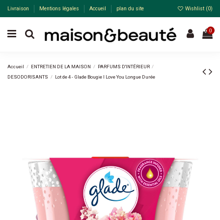
Livraison
Mentions légales
Accueil
plan du site
Wishlist (
0
)
0
Accueil
ENTRETIEN DE LA MAISON
PARFUMS D'INTÉRIEUR
DESODORISANTS
Lot de 4 - Glade Bougie I Love You Longue Durée
-20%
Pack