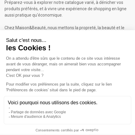
Préparez-vous à explorer notre catalogue varié, à dénicher vos
produits préférés, et à vivre une expérience de shopping en ligne
aussi pratique qu'économique.
Chez Maison&Beauté, nous mettons la propreté, la beauté et le
bien-être à portée de clic !
Maison & Beauté : Informations
À propos de nous
Mentions légales
Conditions générales de vente (CGV)
Plan du site
Contactez-nous
Cliquez-ici pour modifier vos préférences en matière de cookies
Inscrivez-vous à notre Newsletter
ET RECEVEZ UN BON DE 5€*
iqitcookielaw - module, put here your own cookie law text
Accept
Valable sur votre 1ère commande dès 50€ d'achat.