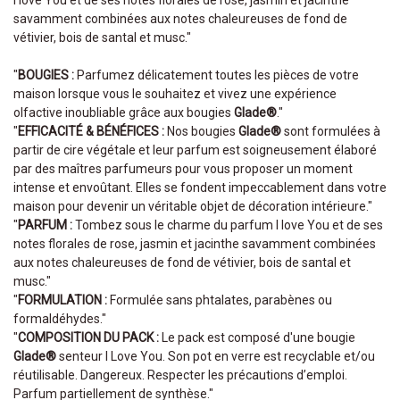
savamment combinées aux notes chaleureuses de fond de
vétivier, bois de santal et musc."
"
BOUGIES :
Parfumez délicatement toutes les pièces de votre
maison lorsque vous le souhaitez et vivez une expérience
olfactive inoubliable grâce aux bougies
Glade®
."
"
EFFICACITÉ & BÉNÉFICES :
Nos bougies
Glade®
sont formulées à
partir de cire végétale et leur parfum est soigneusement élaboré
par des maîtres parfumeurs pour vous proposer un moment
intense et envoûtant. Elles se fondent impeccablement dans votre
maison pour devenir un véritable objet de décoration intérieure."
"
PARFUM :
Tombez sous le charme du parfum I love You et de ses
notes florales de rose, jasmin et jacinthe savamment combinées
aux notes chaleureuses de fond de vétivier, bois de santal et
musc."
"
FORMULATION :
Formulée sans phtalates, parabènes ou
formaldéhydes."
"
COMPOSITION DU PACK :
Le pack est composé d'une bougie
Glade®
senteur I Love You. Son pot en verre est recyclable et/ou
réutilisable. Dangereux. Respecter les précautions d’emploi.
Parfum partiellement de synthèse."