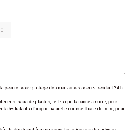
e la peau et vous protège des mauvaises odeurs pendant 24 h.
ériens issus de plantes, telles que la canne à sucre, pour
nts hydratants d'origine naturelle comme l'huile de coco, pour
ife, le déodorant femme spray Dove Pouvoir des Plantes