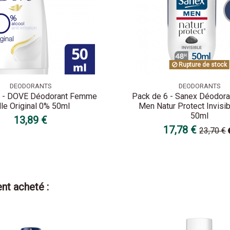
Rupture de stock
DEODORANTS
DEODORANTS
3 - DOVE Déodorant Femme
Pack de 6 - Sanex Déodo
lle Original 0% 50ml
Men Natur Protect Invisibl
50ml
13,89 €
17,78 €
23,70 €
nt acheté :