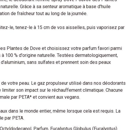
 naturelle. Grâce à sa senteur aromatique à base d'huile
ion de fraîcheur tout au long de la journée.
itez-le, tenez-le à 15 cm de vos aisselles, puis vaporisez par
s Plantes de Dove et choisissez votre parfum favori parmi
ous à 100 % d'origine naturelle. Testées dermatologiquement,
d'aluminium, sans sulfates et prennent soin des peaux
 de votre peau. Le gaz propulseur utilisé dans nos déodorants
e limiter son impact sur le réchauffement climatique. Chacune
imale par PETA* et convient aux vegans.
maux dans le monde entier, même lorsque cela est requis. La
le par PETA.
, Octyldodecanol, Parfum, Eucalyptus Globulus (Eucalyptus)