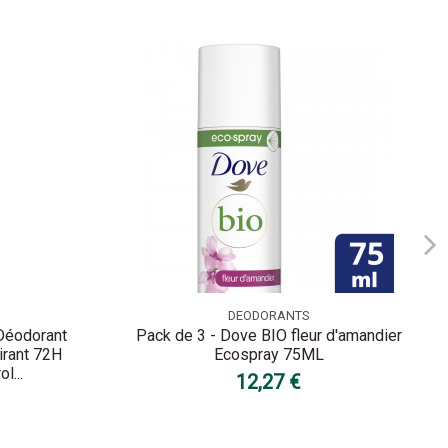
DEODORANTS
Déodorant
Pack de 3 - Dove BIO fleur d'amandier
irant 72H
Ecospray 75ML
l...
12,27 €