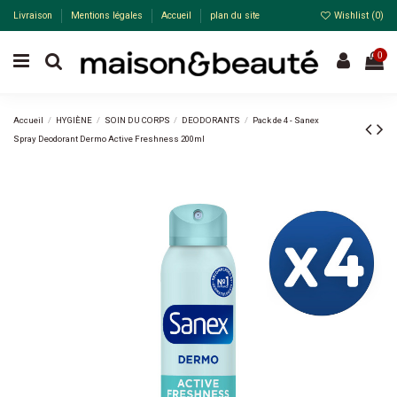
Livraison
Mentions légales
Accueil
plan du site
Wishlist (
0
)
0
Accueil
HYGIÈNE
SOIN DU CORPS
DEODORANTS
Pack de 4 - Sanex
Spray Deodorant Dermo Active Freshness 200ml
Pack