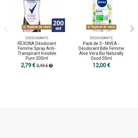
Rupture de stock
Rupture de stock
DEODORANTS
DEODORANTS
REXONA Déodorant
Pack de 3 - NIVEA -
Femme Spray Anti-
Déodorant Bille Femme
Transpirant Invisible
Aloe Vera Bio Naturally
Pure 200ml
Good 50ml
2,79 €
12,00 €
3,49 €