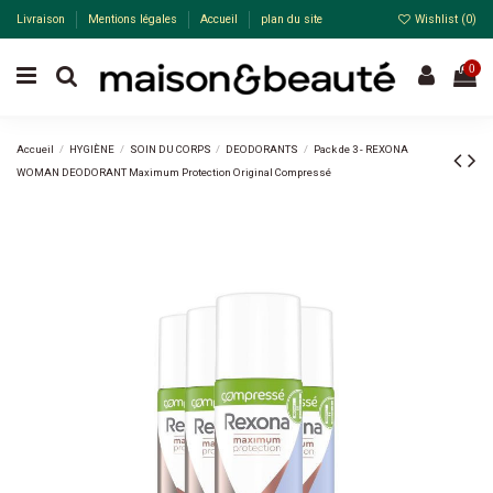
Livraison
Mentions légales
Accueil
plan du site
Wishlist (
0
)
0
Accueil
HYGIÈNE
SOIN DU CORPS
DEODORANTS
Pack de 3 - REXONA
WOMAN DEODORANT Maximum Protection Original Compressé
-30%
Pack