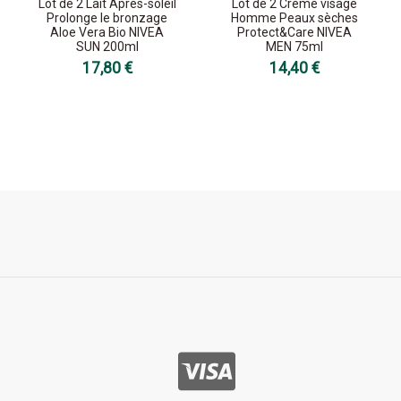
Lot de 2 Lait Après-soleil
Lot de 2 Crème visage
Prolonge le bronzage
Homme Peaux sèches
Aloe Vera Bio NIVEA
Protect&Care NIVEA
SUN 200ml
MEN 75ml
17,80 €
14,40 €