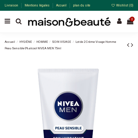
Livraison
Mentions légales
Accueil
plan du site
Wishlist (
0
)
0
Accueil
HYGIÈNE
HOMME
SOIN VISAGE
Lot de 2 Crème Visage Homme
Peau Sensible 0% alcool NIVEA MEN 75ml
Pack