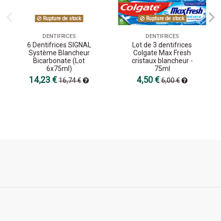
Rupture de stock
Rupture de stock
DENTIFRICES
DENTIFRICES
6 Dentifrices SIGNAL
Lot de 3 dentifrices
Système Blancheur
Colgate Max Fresh
Bicarbonate (Lot
cristaux blancheur -
6x75ml)
75ml
14,23 €
4,50 €
16,74 €
6,00 €