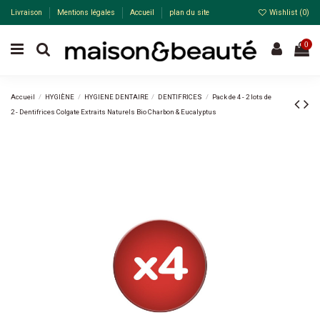
Livraison
Mentions légales
Accueil
plan du site
Wishlist (
0
)
0
Accueil
HYGIÈNE
HYGIENE DENTAIRE
DENTIFRICES
Pack de 4 - 2 lots de
2 - Dentifrices Colgate Extraits Naturels Bio Charbon & Eucalyptus
-25%
Pack