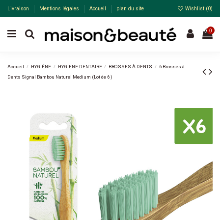
Livraison
Mentions légales
Accueil
plan du site
Wishlist (
0
)
0
Accueil
HYGIÈNE
HYGIENE DENTAIRE
BROSSES À DENTS
6 Brosses à
Dents Signal Bambou Naturel Medium (Lot de 6 )
Pack