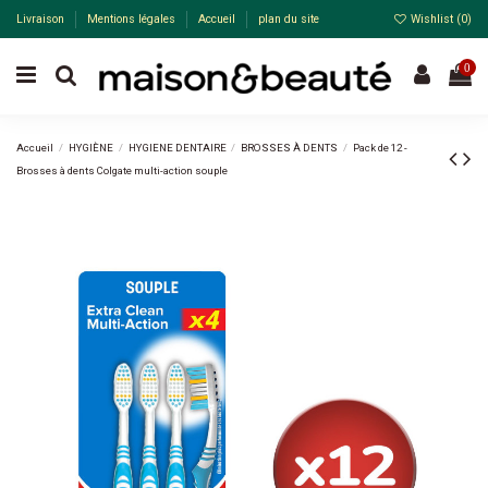
Livraison
Mentions légales
Accueil
plan du site
Wishlist (
0
)
0
Accueil
HYGIÈNE
HYGIENE DENTAIRE
BROSSES À DENTS
Pack de 12 -
Brosses à dents Colgate multi-action souple
Pack