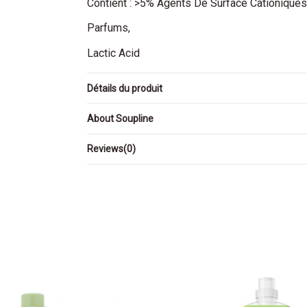
Contient : >5% Agents De Surface Cationiques
Parfums,
Lactic Acid
Détails du produit
About Soupline
Reviews
(0)