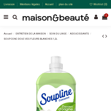
Livraison
Mentions légales
Accueil
plan du site
Wishlist (
0
)
0
Accueil
ENTRETIEN DE LA MAISON
SOIN DU LINGE
ADOUCISSANTS
SOUP CONC DOUC VEG FLEURS BLANCHES 1,2L
-25%