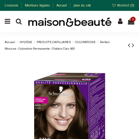
Livraison
Mentions légales
Accueil
plan du site
Wishlist (
0
)
0
Accueil
HYGIÈNE
PRODUITS CAPILLAIRES
COLORATIONS
Perfect
Mousse - Coloration Permanente - Châtain Clair 600