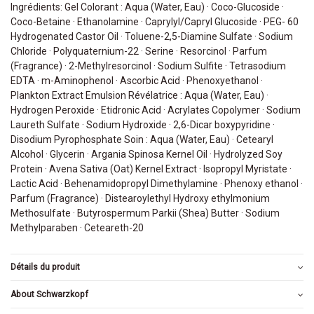
Ingrédients: Gel Colorant : Aqua (Water, Eau) · Coco-Glucoside ·
Coco-Betaine · Ethanolamine · Caprylyl/Capryl Glucoside · PEG- 60
Hydrogenated Castor Oil · Toluene-2,5-Diamine Sulfate · Sodium
Chloride · Polyquaternium-22 · Serine · Resorcinol · Parfum
(Fragrance) · 2-Methylresorcinol · Sodium Sulfite · Tetrasodium
EDTA · m-Aminophenol · Ascorbic Acid · Phenoxyethanol ·
Plankton Extract Emulsion Révélatrice : Aqua (Water, Eau) ·
Hydrogen Peroxide · Etidronic Acid · Acrylates Copolymer · Sodium
Laureth Sulfate · Sodium Hydroxide · 2,6-Dicar boxypyridine ·
Disodium Pyrophosphate Soin : Aqua (Water, Eau) · Cetearyl
Alcohol · Glycerin · Argania Spinosa Kernel Oil · Hydrolyzed Soy
Protein · Avena Sativa (Oat) Kernel Extract · Isopropyl Myristate ·
Lactic Acid · Behenamidopropyl Dimethylamine · Phenoxy ethanol ·
Parfum (Fragrance) · Distearoylethyl Hydroxy ethylmonium
Methosulfate · Butyrospermum Parkii (Shea) Butter · Sodium
Methylparaben · Ceteareth-20
Détails du produit
About Schwarzkopf