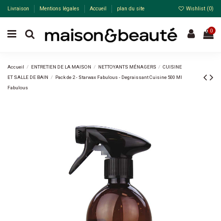
Livraison
Mentions légales
Accueil
plan du site
Wishlist (
0
)
0
Accueil
ENTRETIEN DE LA MAISON
NETTOYANTS MÉNAGERS
CUISINE
ET SALLE DE BAIN
Pack de 2 - Starwax Fabulous - Degraissant Cuisine 500 Ml
Fabulous
-30%
Pack