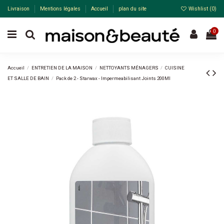
Livraison
Mentions légales
Accueil
plan du site
Wishlist (
0
)
0
Accueil
ENTRETIEN DE LA MAISON
NETTOYANTS MÉNAGERS
CUISINE
ET SALLE DE BAIN
Pack de 2 - Starwax - Impermeabilisant Joints 200Ml
Pack