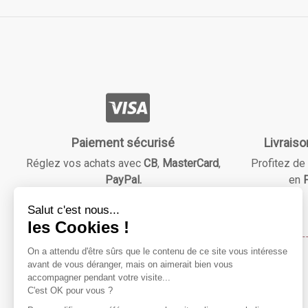
Paiement sécurisé
Livraiso
Réglez vos achats avec
CB
,
MasterCard
,
Profitez de 
PayPal.
en
F
Maison & Beauté
Notre mission ?