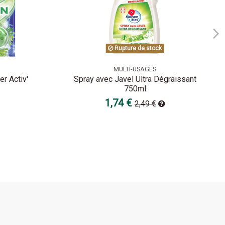
Rupture de stock
MULTI-USAGES
r Activ'
Spray avec Javel Ultra Dégraissant
750ml
1,74 €
2,49 €