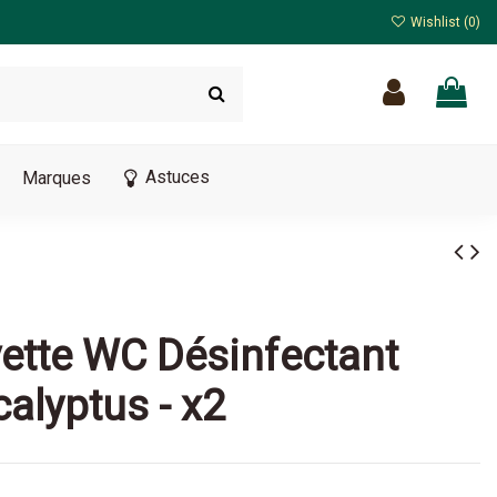
Wishlist (
0
)
Astuces
Marques
vette WC Désinfectant
calyptus - x2