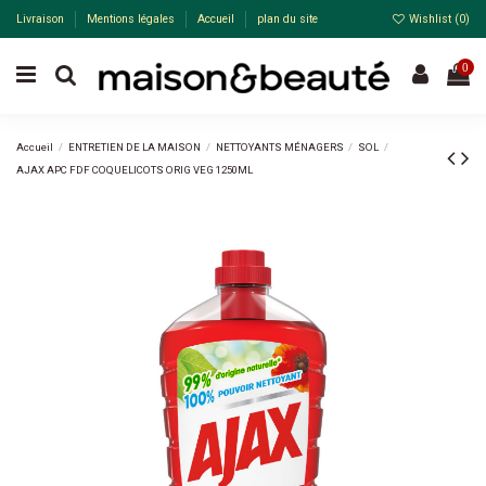
Livraison
Mentions légales
Accueil
plan du site
Wishlist (
0
)
0
Accueil
ENTRETIEN DE LA MAISON
NETTOYANTS MÉNAGERS
SOL
AJAX APC FDF COQUELICOTS ORIG VEG 1250ML
-22%