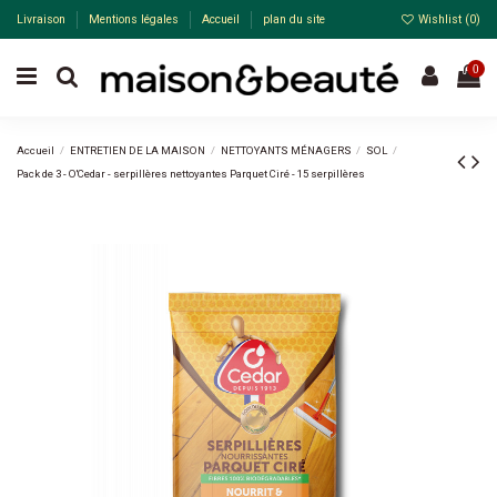
Livraison
Mentions légales
Accueil
plan du site
Wishlist (
0
)
0
Accueil
ENTRETIEN DE LA MAISON
NETTOYANTS MÉNAGERS
SOL
Pack de 3 - O'Cedar - serpillères nettoyantes Parquet Ciré - 15 serpillères
Pack