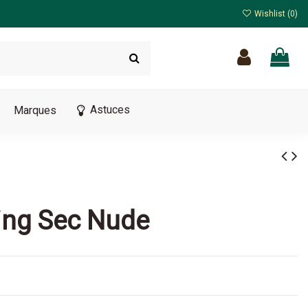
Wishlist (
0
)
Astuces
Marques
ing Sec Nude