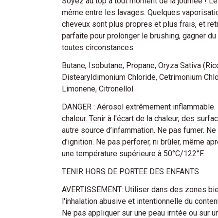
Soyez au top à tout moment de la journée ! L
même entre les lavages. Quelques vaporisation
cheveux sont plus propres et plus frais, et ret
parfaite pour prolonger le brushing, gagner du
toutes circonstances.
Butane, Isobutane, Propane, Oryza Sativa (Rice
Distearyldimonium Chloride, Cetrimonium Chlor
Limonene, Citronellol
DANGER : Aérosol extrêmement inflammable. Ré
chaleur. Tenir à l'écart de la chaleur, des su
autre source d’infammation. Ne pas fumer. Ne
d'ignition. Ne pas perforer, ni brûler, même 
une température supérieure à 50°C/122°F.
TENIR HORS DE PORTEE DES ENFANTS
AVERTISSEMENT: Utiliser dans des zones bien v
l'inhalation abusive et intentionnelle du conte
Ne pas appliquer sur une peau irritée ou sur une