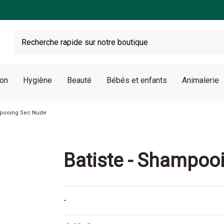
son
Hygiène
Beauté
Bébés et enfants
Animalerie
ampooing Sec Nude
Batiste - Shampoo
-