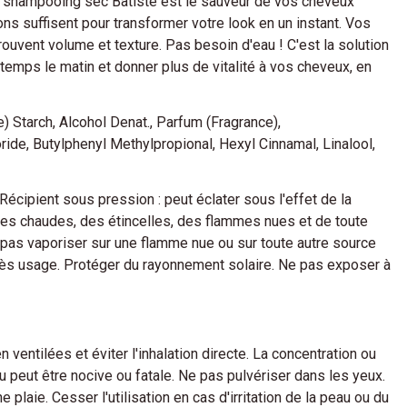
e shampooing sec Batiste est le sauveur de vos cheveux
s suffisent pour transformer votre look en un instant. Vos
rouvent volume et texture. Pas besoin d'eau ! C'est la solution
 temps le matin et donner plus de vitalité à vos cheveux, en
) Starch, Alcohol Denat., Parfum (Fragrance),
ide, Butylphenyl Methylpropional, Hexyl Cinnamal, Linalool,
cipient sous pression : peut éclater sous l'effet de la
rfaces chaudes, des étincelles, des flammes nues et de toute
 pas vaporiser sur une flamme nue ou sur toute autre source
après usage. Protéger du rayonnement solaire. Ne pas exposer à
entilées et éviter l'inhalation directe. La concentration ou
nu peut être nocive ou fatale. Ne pas pulvériser dans les yeux.
 plaie. Cesser l'utilisation en cas d'irritation de la peau ou du