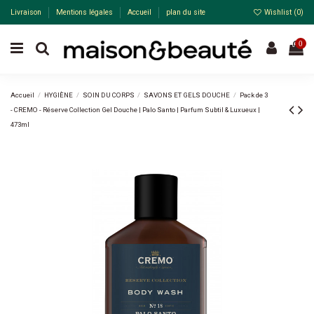
Livraison
Mentions légales
Accueil
plan du site
Wishlist (
0
)
0
Accueil
HYGIÈNE
SOIN DU CORPS
SAVONS ET GELS DOUCHE
Pack de 3
- CREMO - Réserve Collection Gel Douche | Palo Santo | Parfum Subtil & Luxueux |
473ml
-20%
Pack