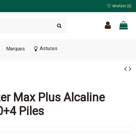
Wishlist (
0
)
Astuces
Marques
zer Max Plus Alcaline
0+4 Piles