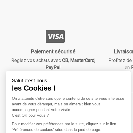
Paiement sécurisé
Livraiso
Réglez vos achats avec
CB
,
MasterCard
,
Profitez de 
PayPal.
en
F
Maison & Beauté
Notre mission ?
Répondre à vos besoins essentiels tout en vous faisant
économiser grâce à des réductions avantageuses !