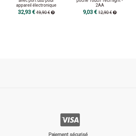
avec port usb pour
poche Touch Tech light -
appareil électronique
2AA
32,93 €
9,03 €
49,90 €
12,90 €
Paiement sécurisé