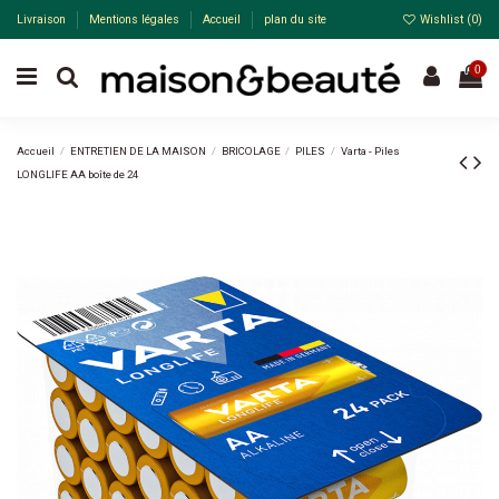
Livraison
Mentions légales
Accueil
plan du site
Wishlist (
0
)
0
Accueil
ENTRETIEN DE LA MAISON
BRICOLAGE
PILES
Varta - Piles
LONGLIFE AA boîte de 24