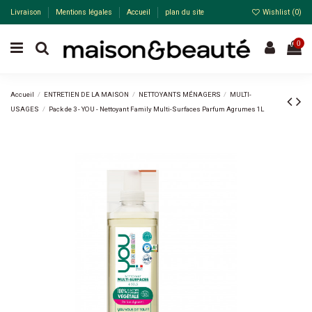
Livraison
Mentions légales
Accueil
plan du site
Wishlist (
0
)
0
Accueil
ENTRETIEN DE LA MAISON
NETTOYANTS MÉNAGERS
MULTI-
USAGES
Pack de 3 - YOU - Nettoyant Family Multi-Surfaces Parfum Agrumes 1L
Pack