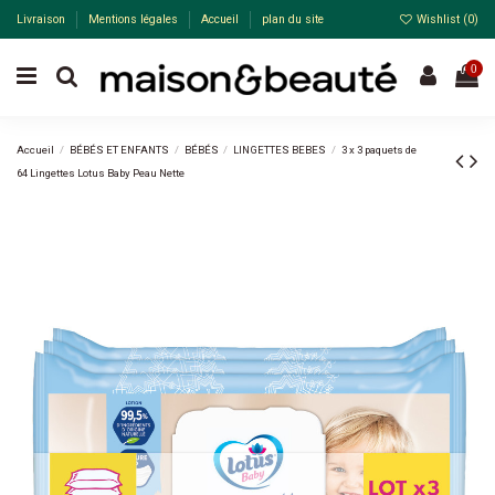
Livraison
Mentions légales
Accueil
plan du site
Wishlist (
0
)
0
Accueil
BÉBÉS ET ENFANTS
BÉBÉS
LINGETTES BEBES
3 x 3 paquets de
64 Lingettes Lotus Baby Peau Nette
Pack