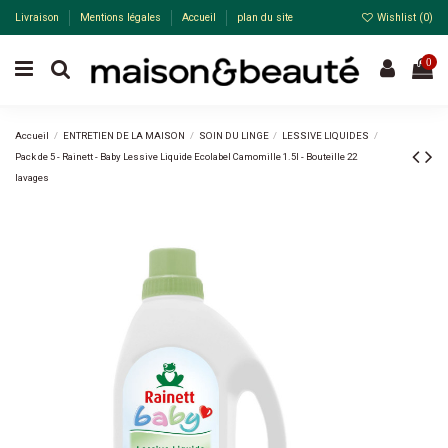
Livraison
Mentions légales
Accueil
plan du site
Wishlist (
0
)
0
Accueil
ENTRETIEN DE LA MAISON
SOIN DU LINGE
LESSIVE LIQUIDES
Pack de 5 - Rainett - Baby Lessive Liquide Ecolabel Camomille 1.5l - Bouteille 22
lavages
-15%
Pack