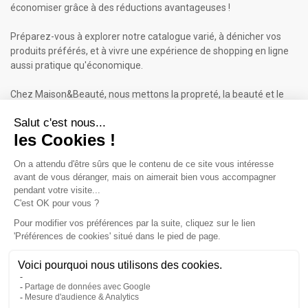
économiser grâce à des réductions avantageuses !
Préparez-vous à explorer notre catalogue varié, à dénicher vos
produits préférés, et à vivre une expérience de shopping en ligne
aussi pratique qu'économique.
Chez Maison&Beauté, nous mettons la propreté, la beauté et le
bien-être à portée de clic !
Maison & Beauté : Informations
À propos de nous
Mentions légales
Conditions générales de vente (CGV)
Plan du site
Contactez-nous
Cliquez-ici pour modifier vos préférences en matière de cookies
Inscrivez-vous à notre Newsletter
ET RECEVEZ UN BON DE 5€*
iqitcookielaw - module, put here your own cookie law text