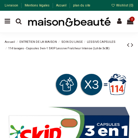
Livraison
Mentions légales
Accueil
plan du site
Wishlist (
0
)
0
Accueil
ENTRETIEN DE LA MAISON
SOIN DU LINGE
LESSIVE CAPSULES
114 lavages - Capsules 3-en-1 SKIP Lessive Fraîcheur Intense (Lot de 3x38)
-10%
Pack