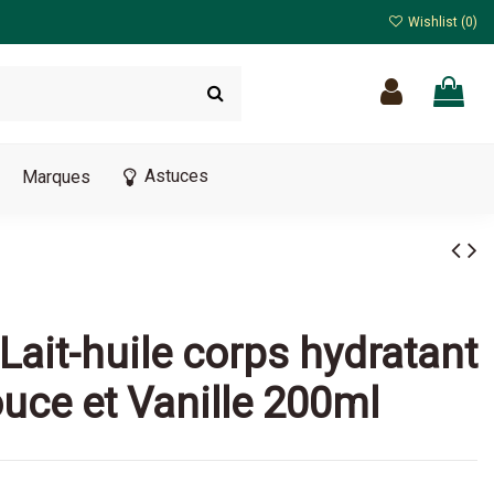
Wishlist (
0
)
Astuces
Marques
 Lait-huile corps hydratant
uce et Vanille 200ml