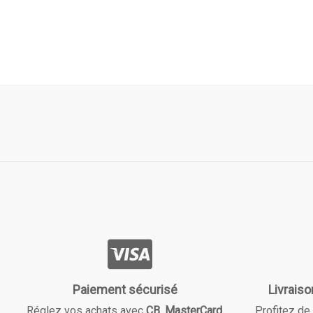
Paiement sécurisé
Livraiso
Réglez vos achats avec
CB
,
MasterCard
,
Profitez de 