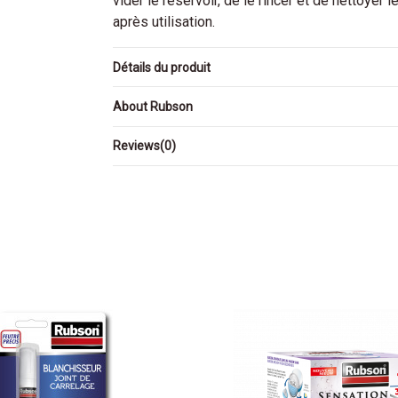
vider le réservoir, de le rincer et de nettoye
après utilisation.
Détails du produit
About Rubson
Reviews
(0)