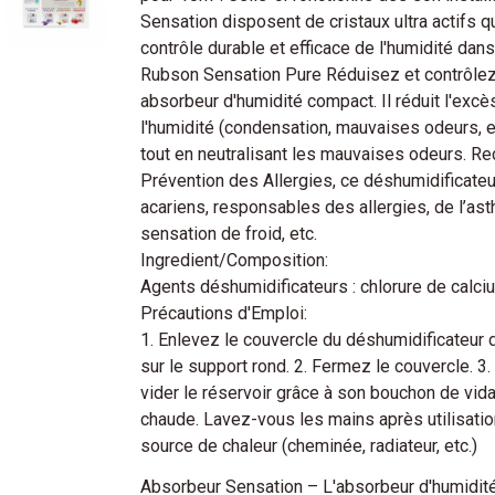
Sensation disposent de cristaux ultra actifs q
contrôle durable et efficace de l'humidité dan
Rubson Sensation Pure Réduisez et contrôlez 
absorbeur d'humidité compact. Il réduit l'excè
l'humidité (condensation, mauvaises odeurs, et
tout en neutralisant les mauvaises odeurs. R
Prévention des Allergies, ce déshumidificate
acariens, responsables des allergies, de l’as
sensation de froid, etc.
Ingredient/Composition:
Agents déshumidificateurs : chlorure de calci
Précautions d'Emploi:
1. Enlevez le couvercle du déshumidificateur d
sur le support rond. 2. Fermez le couvercle. 3
vider le réservoir grâce à son bouchon de vida
chaude. Lavez-vous les mains après utilisation
source de chaleur (cheminée, radiateur, etc.)
Absorbeur Sensation – L'absorbeur d'humidit