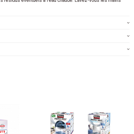
r les résidus éventuels à l’eau chaude. Lavez-vous les mains