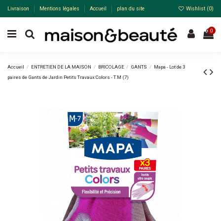
Livraison
Mentions légales
Accueil
plan du site
Wishlist (
0
)
0
Accueil
ENTRETIEN DE LA MAISON
BRICOLAGE
GANTS
Mapa - Lot de 3
paires de Gants de Jardin Petits Travaux Colors - T.M (7)
-20%