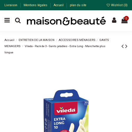
Livraison
Mentions légales
Accueil
plan du site
Wishlist (
0
)
0
Accueil
ENTRETIEN DE LA MAISON
ACCESSOIRES MÉNAGERS
GANTS
MENAGERS
Vileda - Pack de 3 - Gants jetables - Extra Long - Manchette plus
longue
Pack