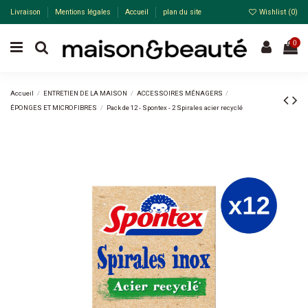
Livraison
Mentions légales
Accueil
plan du site
Wishlist (
0
)
0
Accueil
ENTRETIEN DE LA MAISON
ACCESSOIRES MÉNAGERS
ÉPONGES ET MICROFIBRES
Pack de 12 - Spontex - 2 Spirales acier recyclé
Pack