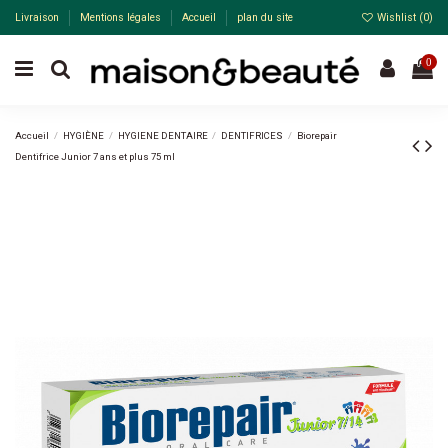
Livraison
Mentions légales
Accueil
plan du site
Wishlist (
0
)
0
Accueil
HYGIÈNE
HYGIENE DENTAIRE
DENTIFRICES
Biorepair
Dentifrice Junior 7 ans et plus 75 ml
-29%