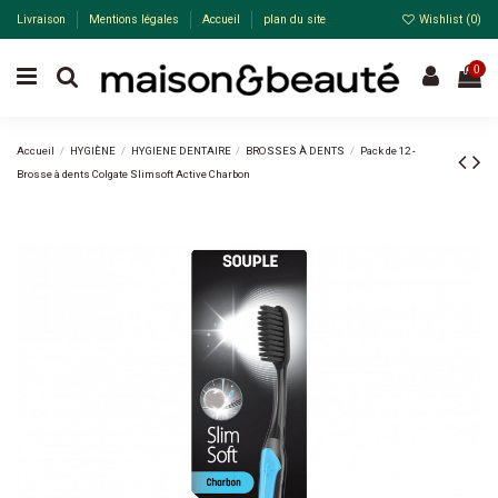
Livraison
Mentions légales
Accueil
plan du site
Wishlist (
0
)
0
Accueil
HYGIÈNE
HYGIENE DENTAIRE
BROSSES À DENTS
Pack de 12 -
Brosse à dents Colgate Slimsoft Active Charbon
Pack