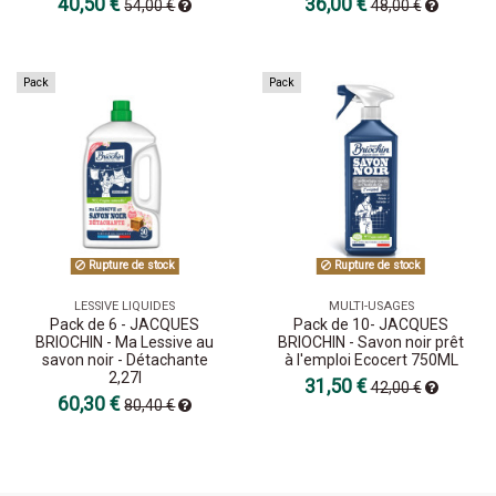
40,50 €
36,00 €
54,00 €
48,00 €
Pack
Pack
Rupture de stock
Rupture de stock
LESSIVE LIQUIDES
MULTI-USAGES
Pack de 6 - JACQUES
Pack de 10- JACQUES
BRIOCHIN - Ma Lessive au
BRIOCHIN - Savon noir prêt
savon noir - Détachante
à l'emploi Ecocert 750ML
2,27l
31,50 €
42,00 €
60,30 €
80,40 €