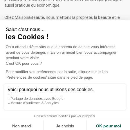
aussi pratique qu'économique.
Chez Maison&Beauté, nous mettons la propreté, la beauté et le
bien-être à portée de clic !
Maison & Beauté : Informations
À propos de nous
Mentions légales
Conditions générales de vente (CGV)
Plan du site
Contactez-nous
Cliquez-ici pour modifier vos préférences en matière de cookies
Inscrivez-vous à notre Newsletter
ET RECEVEZ UN BON DE 5€*
iqitcookielaw - module, put here your own cookie law text
Accept
Valable sur votre 1ère commande dès 50€ d'achat.