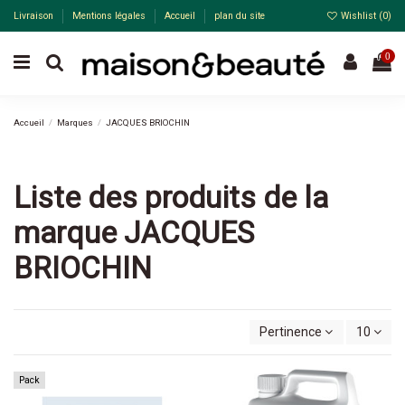
Livraison
Mentions légales
Accueil
plan du site
Wishlist (
0
)
0
Accueil
Marques
JACQUES BRIOCHIN
Liste des produits de la
marque JACQUES
BRIOCHIN
Pertinence
10
Pack