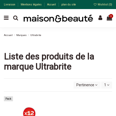
Livraison
Mentions légales
Accueil
plan du site
Wishlist (
0
)
0
Accueil
Marques
Ultrabrite
Liste des produits de la
marque Ultrabrite
Pertinence
1
Pack