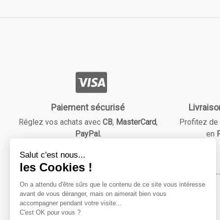
Paiement sécurisé
Livraiso
Réglez vos achats avec
CB
,
MasterCard
,
Profitez de 
PayPal.
en
F
Maison & Beauté
Notre mission ?