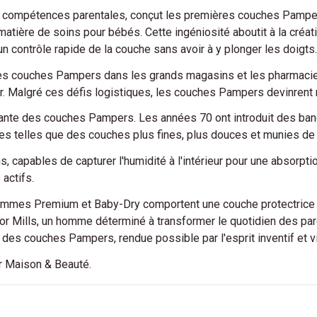
s compétences parentales, conçut les premières couches Pampers.
atière de soins pour bébés. Cette ingéniosité aboutit à la créati
un contrôle rapide de la couche sans avoir à y plonger les doigts.
es couches Pampers dans les grands magasins et les pharmacies.
liser. Malgré ces défis logistiques, les couches Pampers devinr
tante des couches Pampers. Les années 70 ont introduit des ban
ces telles que des couches plus fines, plus douces et munies de
s, capables de capturer l'humidité à l'intérieur pour une absorp
 actifs.
gammes Premium et Baby-Dry comportent une couche protectrice d
or Mills, un homme déterminé à transformer le quotidien des paren
 des couches Pampers, rendue possible par l'esprit inventif et v
r Maison & Beauté.