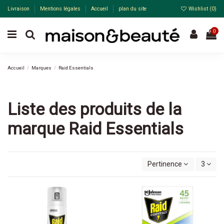
Livraison
Mentions légales
Accueil
plan du site
Wishlist (
0
)
0
Accueil
Marques
Raid Essentials
Liste des produits de la
marque Raid Essentials
Pertinence
3