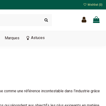
Wishlist (
0
)
Astuces
Marques
se comme une référence incontestable dans l'industrie grâce
ns qui répondent aux objectifs les plus exigeants en matière