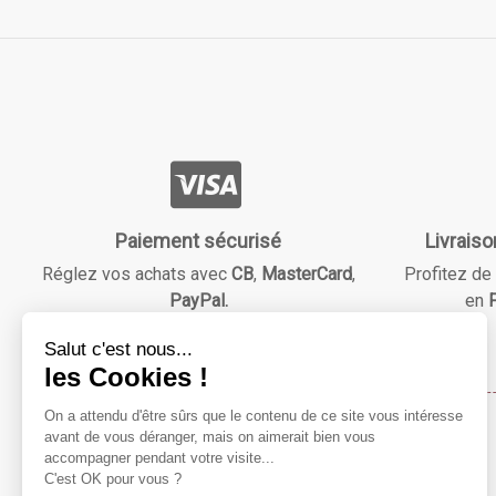
Paiement sécurisé
Livraiso
Réglez vos achats avec
CB
,
MasterCard
,
Profitez de 
PayPal.
en
F
Maison & Beauté
Notre mission ?