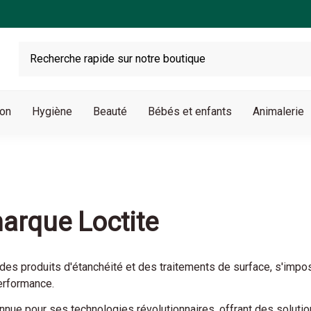
son
Hygiène
Beauté
Bébés et enfants
Animalerie
marque Loctite
es produits d'étanchéité et des traitements de surface, s'impo
performance.
nue pour ses technologies révolutionnaires, offrant des solutio