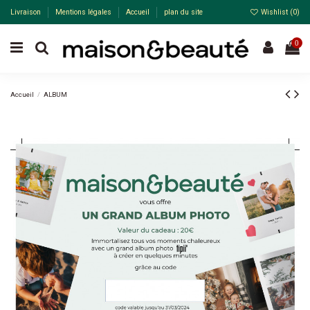
Livraison
Mentions légales
Accueil
plan du site
Wishlist (
0
)
0
Accueil
ALBUM