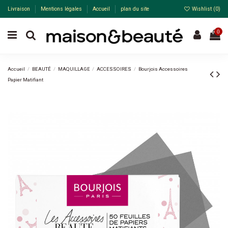
Livraison
Mentions légales
Accueil
plan du site
Wishlist (
0
)
0
Accueil
BEAUTÉ
MAQUILLAGE
ACCESSOIRES
Bourjois Accessoires
Papier Matifiant
-34%