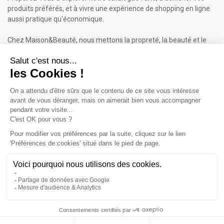
produits préférés, et à vivre une expérience de shopping en ligne
aussi pratique qu'économique.
Chez Maison&Beauté, nous mettons la propreté, la beauté et le
bien-être à portée de clic !
Maison & Beauté : Informations
À propos de nous
Mentions légales
Conditions générales de vente (CGV)
Plan du site
Contactez-nous
Cliquez-ici pour modifier vos préférences en matière de cookies
Inscrivez-vous à notre Newsletter
ET RECEVEZ UN BON DE 5€*
iqitcookielaw - module, put here your own cookie law text
Accept
Valable sur votre 1ère commande dès 50€ d'achat.