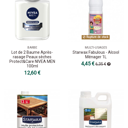
Rupture de stock
BARBE
MULTI-USAGES
Lot de 2 Baume Après-
Starwax Fabulous - Alcool
rasage Peaux sèches
Ménager 1L
Protect&Care NIVEA MEN
4,45 €
6,35 €
100ml
12,60 €