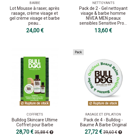
BARBE
NETTOYANTS
Lot Mousse à raser, après
Pack de 2 - Gel nettoyant
rasage, crème visage et
visage & barbe homme
gel crème visage et barbe
NIVEA MEN peaux
peau...
sensibles Sensitive Pro...
24,00 €
13,60 €
Pack
Rupture de stock
Rupture de stock
COFFRETS
RASAGE ET EPILATION
Bulldog Skincare Ultime
Pack de 4 - Bulldog -
Coffret pour Barbe
Baume À Barbe Original
28,70 €
27,72 €
35,88 €
39,60 €